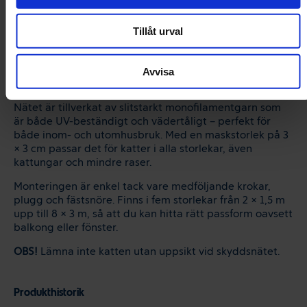
Produktbeskrivning
Trixie Cat Protect Kattnät Transparent är ett skyddsnät
Tillåt urval
som ger din katt frihet att njuta av balkongen eller sitta
vid öppna fönster utan risk att falla eller smita ut. Det
transparenta utförandet gör att nätet smälter in diskret
Avvisa
i omgivningen utan att störa utsikten.
Nätet är tillverkat av slitstarkt monofilamentgarn som
är både UV-beständigt och vädertåligt – perfekt för
både inom- och utomhusbruk. Med en maskstorlek på 3
× 3 cm passar det för katter i alla storlekar, även
kattungar och mindre raser.
Monteringen är enkel tack vare medföljande krokar,
plugg och fästsnöre. Finns i fem storlekar från 2 × 1,5 m
upp till 8 × 3 m, så att du kan hitta rätt passform oavsett
balkong eller fönster.
OBS!
Lämna inte katten utan uppsikt vid skyddsnätet.
Produkthistorik