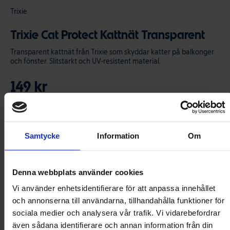
Trixie
Trixie Cat Protect Kattnät Transparent
Transparent kattnät från Trixie som skyddar katter på balkonger
och fönster. Slitstarkt och UV-resistent material.
149 kr
Storlek
Samtycke
Information
Om
2x1.5 m
3x2 m
Denna webbplats använder cookies
4x3 m
6x3 m
Vi använder enhetsidentifierare för att anpassa innehållet
och annonserna till användarna, tillhandahålla funktioner för
8x3 m
sociala medier och analysera vår trafik. Vi vidarebefordrar
även sådana identifierare och annan information från din