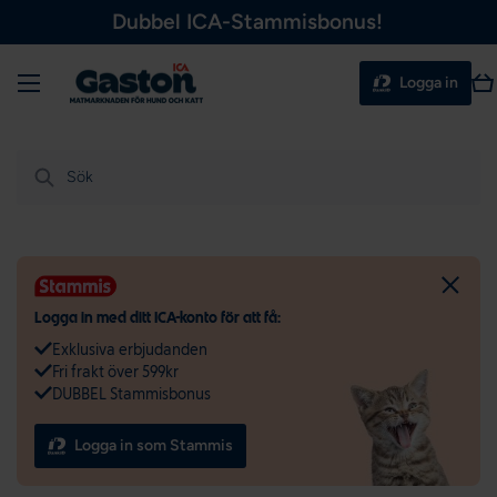
Dubbel ICA-Stammisbonus!
Hoppa till innehållet
Meny
Va
Logga in
Sök
Logga in med ditt ICA-konto för att få:
Exklusiva erbjudanden
Fri frakt över 599kr
DUBBEL Stammisbonus
Logga in som Stammis