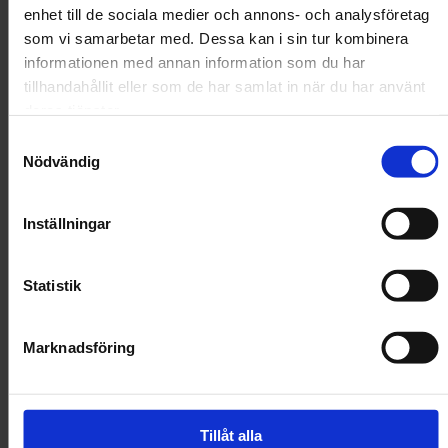
enhet till de sociala medier och annons- och analysföretag
Bara 2 kvar. Beställ snart!
som vi samarbetar med. Dessa kan i sin tur kombinera
informationen med annan information som du har
Handla för 599 kr till för fri frakt!
tillhandahållit eller som de har samlat in när du har använt
deras tjänster.
Samtyckesval
Nödvändig
Minska
Öka
kvantiteten
kvantitet
för Trixie
för Trixi
Inställningar
Cat Protect
Cat Prote
Kattnät
Kattnät
Köp
Transparent
Transpar
Statistik
Transparent för diskret skydd
Marknadsföring
UV-resistent och vädertåligt
Enkelt att montera
Tillåt alla