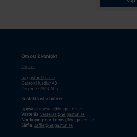
Köp
Om oss & kontakt
Om oss
hejgaston@ica.se
Gaston Husdjur AB
Org.nr. 559448-6127
Kontakta våra butiker
Uppsala
:
uppsala@hejgaston.se
Västerås
:
vasteras@hejgaston.se
Norrköping
:
norrkoping@hejgaston.se
Säffle
:
saffle@hejgaston.se