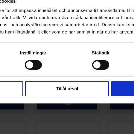
cookies
e för att anpassa innehållet och annonserna till användarna, tillh
vår trafik. Vi vidarebefordrar även sådana identifierare och anna
nnons- och analysföretag som vi samarbetar med. Dessa kan i sin
har tillhandahållit eller som de har samlat in när du har använt 
ALAC
ALAC
HUNDPROMENAD
HUNDPROMEN
Inställningar
Statistik
Alac Hexagonkoppel Svart
Alac Koppel
Pistolhake
 Svart
Finns i 5 storlek
Tillåt urval
219 kr
Från 153
Köp