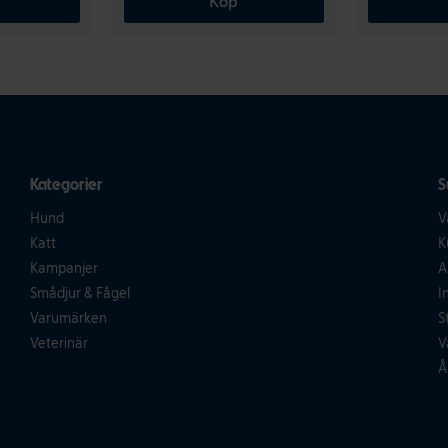
Köp
Kategorier
S
Hund
V
Katt
K
Kampanjer
A
Smådjur & Fågel
I
Varumärken
S
Veterinär
V
Å