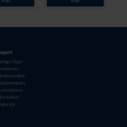
Köp
Köp
upport
anliga frågor
undservice
llmänna villkor
ntegritetspolicy
tammisbonus
åra butiker
ngra köp