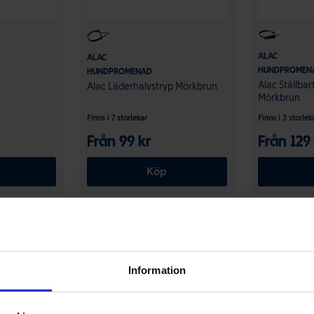
ALAC
ALAC
HUNDPROMEN
HUNDPROMENAD
Alac Ställba
Alac Läderhalvstryp Mörkbrun
Mörkbrun
Finns i 7 storlekar
Finns i 3 storlek
Från 99 kr
Från 129
Köp
Kampanj!
Information