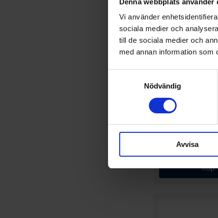
Denna webbplats använder 
Vi använder enhetsidentifierar
sociala medier och analysera 
till de sociala medier och a
med annan information som du 
Samtyckesval
Nödvändig
ALAC
HUNDPROMENAD
Alac Läderhalvstryp
Finns i 7 storlekar
Avvisa
Från 99 kr
Köp