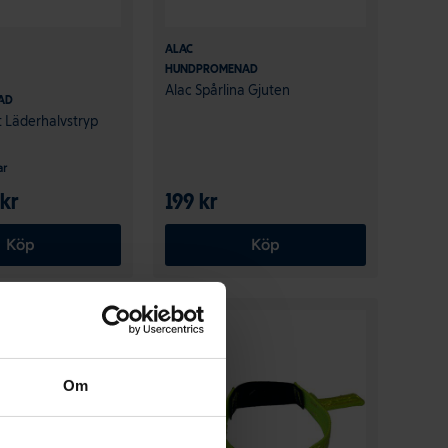
ALAC
HUNDPROMENAD
Alac Spårlina Gjuten
AD
rt Läderhalvstryp
ar
 kr
199 kr
Köp
Köp
30%
Om