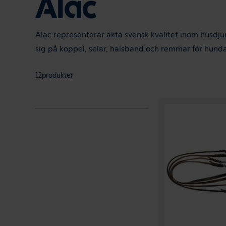
Alac
Alac representerar äkta svensk kvalitet inom husdjur
sig på koppel, selar, halsband och remmar för hundar 
12produkter