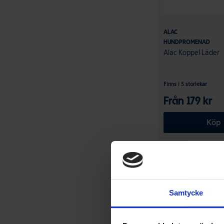
ALAC
HUNDPROMENAD
Alac Koppel Läder
Finns i 5 storlekar
Från 179 kr
Köp
Samtycke