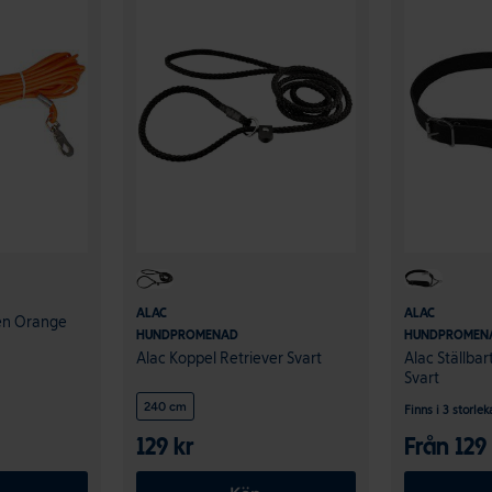
ALAC
ALAC
ten Orange
HUNDPROMEN
HUNDPROMENAD
Alac Ställba
Alac Koppel Retriever Svart
Svart
240 cm
Finns i 3 storlek
129 kr
Från 129