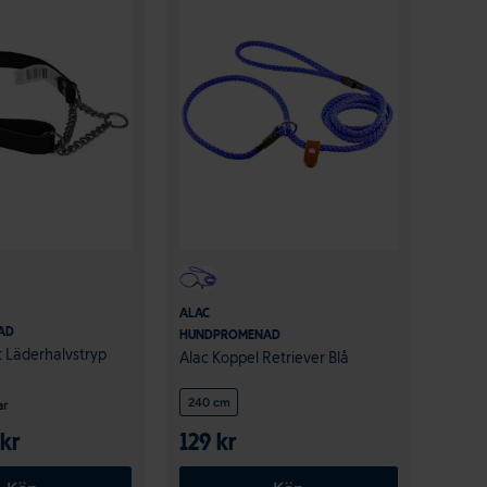
ALAC
AD
HUNDPROMENAD
rt Läderhalvstryp
Alac Koppel Retriever Blå
240 cm
ar
 kr
129 kr