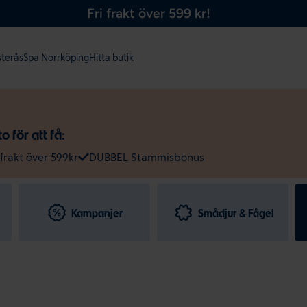
Fri frakt över 599 kr!
sterås
Spa Norrköping
Hitta butik
 för att få:
 frakt över 599kr
DUBBEL Stammisbonus
Kampanjer
Smådjur & Fågel