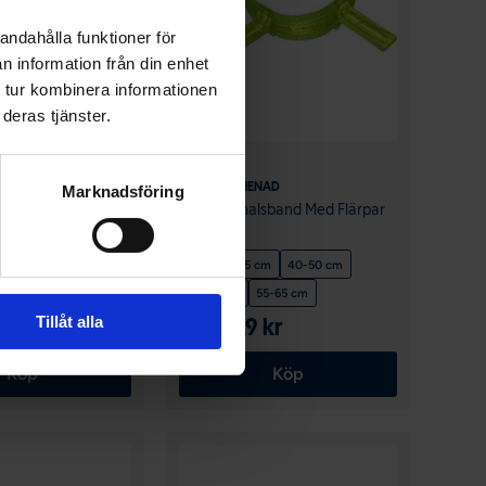
andahålla funktioner för
n information från din enhet
 tur kombinera informationen
deras tjänster.
ALAC
AD
HUNDPROMENAD
Marknadsföring
 Läder Mässinghake
Alac Jakthalsband Med Flärpar
& Reflex
30 cm
35 cm
40-50 cm
45-55 cm
55-65 cm
ar
Tillåt alla
 kr
Från 119 kr
219 kr
Köp
Köp