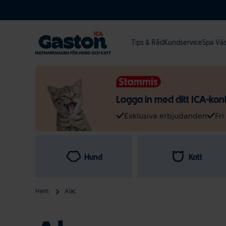
Hoppa till innehållet
Tips & Råd
Kundservice
Spa Vä
Logga in med ditt ICA-konto
Exklusiva erbjudanden
Fri
Hund
Katt
Hem
Alac