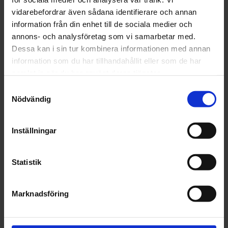
vidarebefordrar även sådana identifierare och annan
information från din enhet till de sociala medier och
annons- och analysföretag som vi samarbetar med.
Dessa kan i sin tur kombinera informationen med annan
PURINA PRO PLAN
PURINA PRO PLAN
information som du har tillhandahållit eller som de har
KATTFODER & KATTMAT
KATTFODER & KATTMAT
samlat in när du har använt deras tjänster.
PURINA PRO PLAN
PURINA PRO PLAN
LIVECLEAR Sterilised Adult
LIVECLEAR Sterilised Senior
Samtyckesval
1+ years Rikt på kalkon
7+ years Rikt på kalkon
Nödvändig
1.4 kg
2.8 kg
1.4 kg
Från 279 kr
279 kr
Inställningar
Köp
Köp
Statistik
Marknadsföring