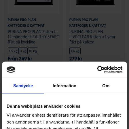
PURINA PRO PLAN
PURINA PRO PLAN
KATTFODER & KATTMAT
KATTFODER & KATTMAT
PURINA PRO PLAN Kitten 1–
PURINA PRO PLAN
12 månader HEALTHY START
LIVECLEAR Kitten < 1 year
Rikt på kyckling
Rikt på kalkon
1.5 kg
3 kg
10 kg
1.4 kg
Från 249 kr
279 kr
Köp
Köp
Samtycke
Information
Om
Denna webbplats använder cookies
Vi använder enhetsidentifierare för att anpassa innehållet
och annonserna till användarna, tillhandahålla funktioner
för sociala medier och analysera vår trafik. Vi