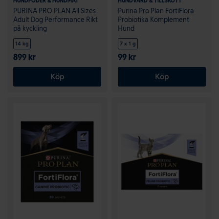
HUNDFODER & HUNDMAT
HUNDVÅRD & TILLSKOTT
PURINA PRO PLAN All Sizes
Purina Pro Plan FortiFlora
Adult Dog Performance Rikt
Probiotika Komplement
på kyckling
Hund
14 kg
7 x 1 g
899 kr
99 kr
Köp
Köp