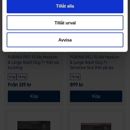
Tillåt alla
Tillåt urval
Avvisa
PURINA PRO PLAN
PURINA PRO PLAN
HUNDFODER & HUNDMAT
HUNDFODER & HUNDMAT
PURINA PRO PLAN Medium
PURINA PRO PLAN Medium
& Large Adult Dog 7+ Rikt på
& Large Adult Dog 7+
kyckling
Sensitive Skin Rikt på lax
3 kg
14 kg
14 kg
Från 319 kr
899 kr
Köp
Köp