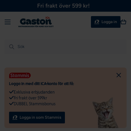
Fri frakt över 599 kr!
Hoppa till innehållet
Meny
Varu
Logga in
Sök
Logga in med ditt ICA-konto för att få:
Exklusiva erbjudanden
Fri frakt över 599kr
DUBBEL Stammisbonus
Logga in som Stammis