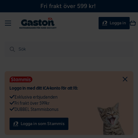
Fri frakt över 599 kr!
Hoppa till innehållet
Meny
Var
Logga in
Sök
Logga in med ditt ICA-konto för att få:
Exklusiva erbjudanden
Fri frakt över 599kr
DUBBEL Stammisbonus
Logga in som Stammis