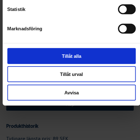
Statistik
Rosa/Vit
Marknadsföring
I lager!
Handla för 599 kr till för fri frakt!
Tillåt alla
Tillåt urval
Minska
Öka
kvantiteten
kvantitet
Avvisa
för Pawise
för Pawi
Kattvippa
Kattvipp
Unicorn
Unicorn
Köp
Teaser
Teaser
Catnip
Catnip
Produkthistorik
Tidigare lägsta pris:
89 SEK