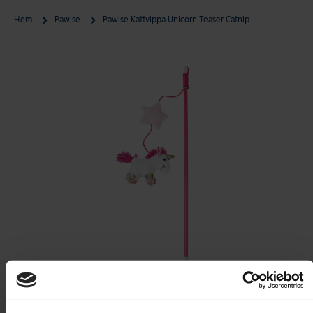
Hem
Pawise
Pawise Kattvippa Unicorn Teaser Catnip
Gå till produktinformation
Öppna media 1 i modal