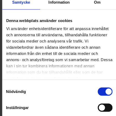
Kampanj!
-25%
Samtycke
Information
Om
Pawise
Denna webbplats använder cookies
Pawise Kattvippa Unicorn Teaser Catnip
Vi använder enhetsidentifierare för att anpassa innehållet
Förvandla lektiden till ett magiskt äventyr med denna charmiga
och annonserna till användarna, tillhandahålla funktioner
kattvippa. Utrustad med kattmynta för att locka och stimulera din
för sociala medier och analysera vår trafik. Vi
katt, erbjuder den oändlig underhållning och motion. Den
färgglada designen och mjuka materialet gör den till en favorit för
vidarebefordrar även sådana identifierare och annan
både katt och ägare. Perfekt för att stärka bandet mellan dig och
information från din enhet till de sociala medier och
din fyrbenta vän samtidigt som den uppmuntrar till aktiv lek.
annons- och analysföretag som vi samarbetar med. Dessa
67 kr
kan i sin tur kombinera informationen med annan
89 kr
(–25%)
information som du har tillhandahållit eller som de har
samlat in när du har använt deras tjänster.
Storlek
Samtyckesval
Nödvändig
Kampanj!
%
(Kampanj!)
46 cm
Inställningar
Färg