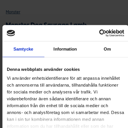
Monster
Monster Dog Sausage Lamb
1 recension
Köttiga, spannmålsfria och Monstergoda korvar. Serveras med
fördel som helfoder, men funkar kanske allra bäst som
Samtycke
Information
Om
belöningsgodis? Tack vare kladdfri textur går den utmärkt att
förvara i fickan (men det är ju en smaksak). Bara slice & dice – och
varsågod!
Denna webbplats använder cookies
79 kr
Vi använder enhetsidentifierare för att anpassa innehållet
och annonserna till användarna, tillhandahålla funktioner
för sociala medier och analysera vår trafik. Vi
Storlek
vidarebefordrar även sådana identifierare och annan
information från din enhet till de sociala medier och
400g
80g
annons- och analysföretag som vi samarbetar med. Dessa
kan i sin tur kombinera informationen med annan
information som du har tillhandahållit eller som de har