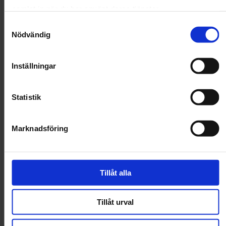
200 g
samlat in när du har använt deras tjänster.
Samtyckesval
I lager!
Nödvändig
Handla för 599 kr till för fri frakt!
Inställningar
Minska
Öka
Statistik
kvantiteten
kvantitet
för
för
Monster
Monster
Dog
Dog
Marknadsföring
Köp
Sausage
Sausag
Lamb
Lamb
97 % färskt kött, singelprotein
Tillåt alla
Hög smaklighet
Perfekt att tärna och ha i fickan
Tillåt urval
Protein