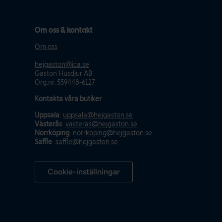
Om oss & kontakt
Om oss
hejgaston@ica.se
Gaston Husdjur AB
Org.nr. 559448-6127
Kontakta våra butiker
Uppsala
:
uppsala@hejgaston.se
Västerås
:
vasteras@hejgaston.se
Norrköping
:
norrkoping@hejgaston.se
Säffle
:
saffle@hejgaston.se
Cookie-inställningar