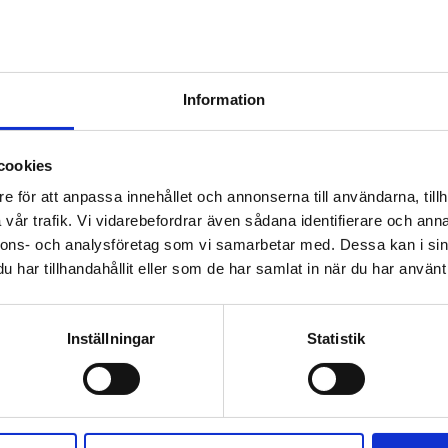
Minska
Öka
kvantiteten för
kvantiteten för
Information
Monster Dog
Monster Dog
Original
Original
Protein
Dynamite
Dynamite
Chicken/Turkey
Chicken/Turkey
Kycklingprotein
Fågelprotein
Äggp
cookies
e för att anpassa innehållet och annonserna till användarna, tillh
Produktbeskrivning
vår trafik. Vi vidarebefordrar även sådana identifierare och anna
nnons- och analysföretag som vi samarbetar med. Dessa kan i sin
De mest högpresterande hundarna 
ökade energibehov. Monster Dynami
har tillhandahållit eller som de har samlat in när du har använt 
påfrestningar, är schysst mot magen
Ja, som gör din hund till ren dynami
Inställningar
Statistik
Prishistorik
Tidigare lägsta pris:
839 SEK