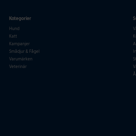
Kategorier
S
Hund
V
Katt
K
Kampanjer
A
Smådjur & Fågel
I
Varumärken
S
Veterinär
V
Å