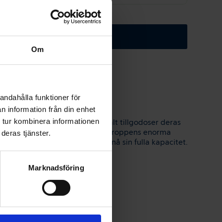
Köp
Om
rotein
Vegoprotein
andahålla funktioner för
n information från din enhet
 tur kombinera informationen
behöver ett foder som maximalt tillgodoser deras
te är ett foder som klarar av kroppens enorma
deras tjänster.
 och som hjälper din hund att nå sin fulla kapacitet.
t helt enkelt.
Marknadsföring