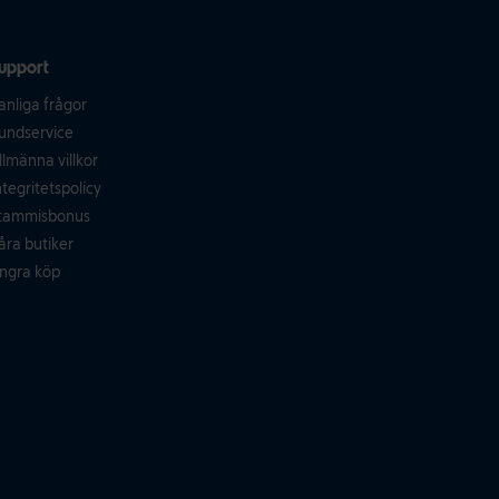
upport
anliga frågor
undservice
llmänna villkor
ntegritetspolicy
tammisbonus
åra butiker
ngra köp