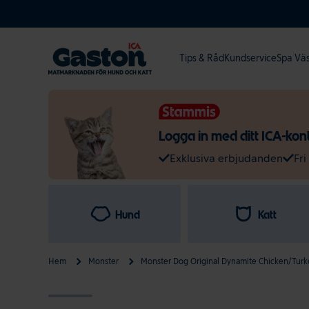
Hoppa till innehållet
Tips & Råd
Kundservice
Spa Vä
Logga in med ditt ICA-konto
Exklusiva erbjudanden
Fri
Hund
Katt
Hem
Monster
Monster Dog Original Dynamite Chicken/Turk
Gå till produktinformation