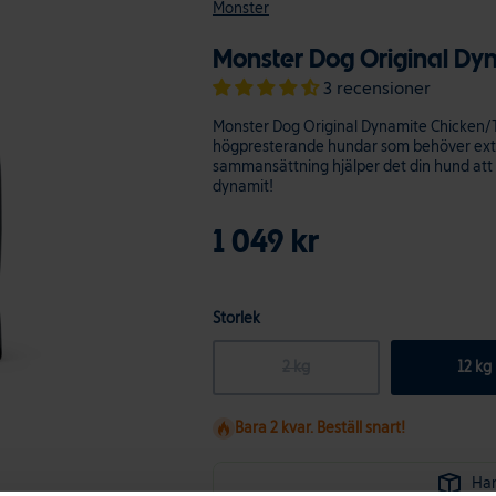
Monster
Monster Dog Original Dy
3 recensioner
Monster Dog Original Dynamite Chicken/Tu
högpresterande hundar som behöver ext
sammansättning hjälper det din hund att nå
dynamit!
1 049 kr
Storlek
2 kg
12 kg
Bara 2 kvar. Beställ snart!
Hand