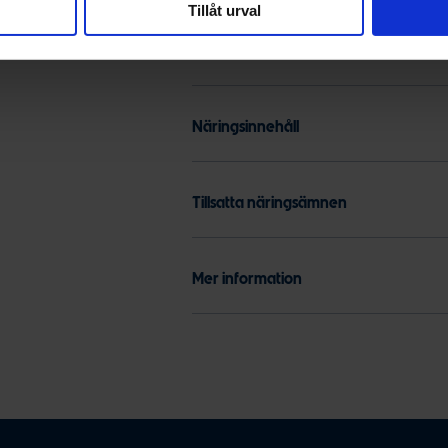
Tillåt urval
Innehållsförteckning
Näringsinnehåll
Tillsatta näringsämnen
Mer information