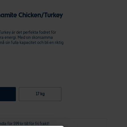
namite Chicken/Turkey
rkey är det perfekta fodret för
ra energi. Med sin skonsamma
 sin fulla kapacitet och bli en riktig
17 kg
la för 599 kr till för fri frakt!