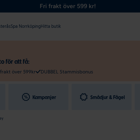
Fri frakt över 599 kr!
sterås
Spa Norrköping
Hitta butik
 för att få:
 frakt över 599kr
DUBBEL Stammisbonus
Kampanjer
Smådjur & Fågel
ey