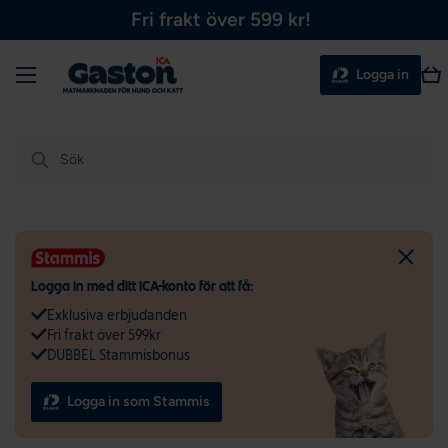
Fri frakt över 599 kr!
Hoppa till innehållet
Meny
Var
Logga in
Sök
Logga in med ditt ICA-konto för att få:
Exklusiva erbjudanden
Fri frakt över 599kr
DUBBEL Stammisbonus
Logga in som Stammis