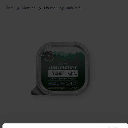
Hem
Monster
Monster Dog Lamb Paté
Gå till produktinformation
Öppna media 1 i modal