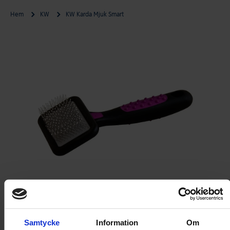
Hem
KW
KW Karda Mjuk Smart
Gå till produktinformation
Öppna media 1 i modal
Samtycke
Information
Om