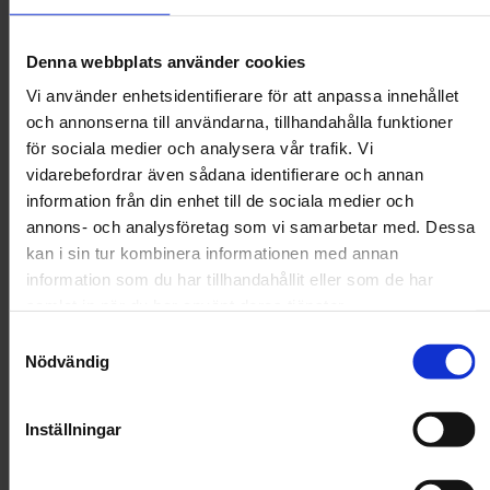
KW
Denna webbplats använder cookies
KW Karda Mjuk Smart
Vi använder enhetsidentifierare för att anpassa innehållet
Upptäck KW Karda mjuk Smart, en flexibel karda med plasttoppar
och annonserna till användarna, tillhandahålla funktioner
som finns i två praktiska storlekar. Perfekt för att enkelt och
för sociala medier och analysera vår trafik. Vi
skonsamt reda ut päls och hår.
vidarebefordrar även sådana identifierare och annan
89 kr
information från din enhet till de sociala medier och
annons- och analysföretag som vi samarbetar med. Dessa
kan i sin tur kombinera informationen med annan
information som du har tillhandahållit eller som de har
Storlek
samlat in när du har använt deras tjänster.
6 x 14 cm
8 x 14 cm
Samtyckesval
Nödvändig
I lager!
Inställningar
Handla för 599 kr till för fri frakt!