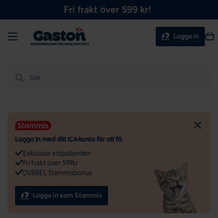
Fri frakt över 599 kr!
Hoppa till innehållet
Meny
Var
Logga in
Sök
Logga in med ditt ICA-konto för att få:
Exklusiva erbjudanden
Fri frakt över 599kr
DUBBEL Stammisbonus
Logga in som Stammis