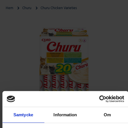
Hem
Churu
Churu Chicken Varieties
Gå till produktinformation
Samtycke
Information
Om
Öppna media 1 i modal