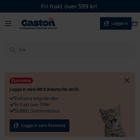
Fri frakt över 599 kr!
Hoppa till innehållet
Meny
Var
Logga in
Sök
Logga in med ditt ICA-konto för att få:
Exklusiva erbjudanden
Fri frakt över 599kr
DUBBEL Stammisbonus
Logga in som Stammis