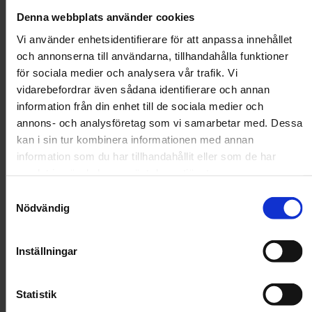
Denna webbplats använder cookies
Kampanj!
4 för 3
Vi använder enhetsidentifierare för att anpassa innehållet
Churu
och annonserna till användarna, tillhandahålla funktioner
Churu Chicken Varieties
för sociala medier och analysera vår trafik. Vi
vidarebefordrar även sådana identifierare och annan
2 recensioner
information från din enhet till de sociala medier och
annons- och analysföretag som vi samarbetar med. Dessa
179 kr
kan i sin tur kombinera informationen med annan
information som du har tillhandahållit eller som de har
samlat in när du har använt deras tjänster.
Storlek
Samtyckesval
Nödvändig
20 st
60 st
Inställningar
Bara 1 kvar. Beställ snart!
Handla för 599 kr till för fri frakt!
Statistik