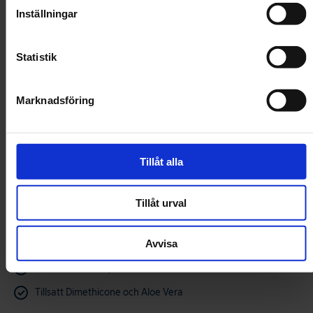
Inställningar
I lager!
Statistik
Handla för 599 kr till för fri frakt!
Marknadsföring
Minska
Öka
kvantiteten
kvantitet
Tillåt alla
för Beaphar
för Beaph
Dimethicare
Dimethic
Line-on
Line-on
Köp
Stor Hund
Stor Hu
Tillåt urval
Avvisa
Immobiliserar ohyra och fästingar
Kladdar inte ned pälsen
Tillsatt Dimethicone och Aloe Vera