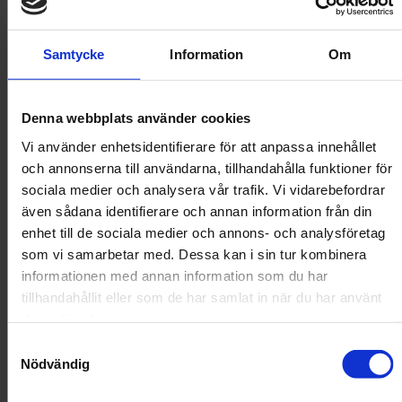
Beaphar
Samtycke
Information
Om
Beaphar Dimethicare Line-on Stor Hund
Beaphar Dimethicare Line-On är en vårdande produkt för hundar
under 30kg+ och från 12 veckors ålder. Kombinationen av den
Denna webbplats använder cookies
näringsrika Aloe Veran och Dimethicone imobiliserar fästingar,
loppor och andra parasiter som mygg, knott och löss, vilket gör att
Vi använder enhetsidentifierare för att anpassa innehållet
de inte kan röra sig. Beaphar Dimethicare innehåller inga kemiska
och annonserna till användarna, tillhandahålla funktioner för
insektsmedel, utan ett naturligt silikon (Dimethicone) som lägger
ett klibbigt lager runt parasiten vilket gör att den blir paralyserade
sociala medier och analysera vår trafik. Vi vidarebefordrar
och ej kan röra sig. De dör och faller av eller kan borstas ur pälsen.
även sådana identifierare och annan information från din
1 pipett har effekt i 8-10 dagar och är effektiv i loppors alla
enhet till de sociala medier och annons- och analysföretag
livsstadier.
som vi samarbetar med. Dessa kan i sin tur kombinera
185 kr
informationen med annan information som du har
tillhandahållit eller som de har samlat in när du har använt
deras tjänster.
Storlek
Samtyckesval
Nödvändig
3x4.5 ml