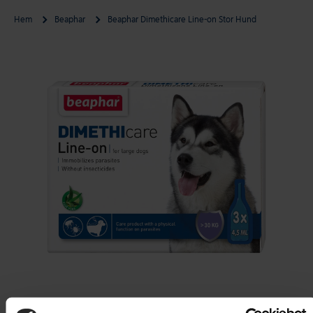
Hem
Beaphar
Beaphar Dimethicare Line-on Stor Hund
Gå till produktinformation
Öppna media 1 i modal