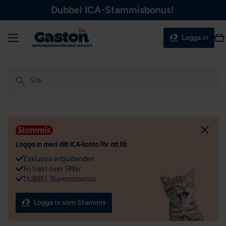
Dubbel ICA-Stammisbonus!
Hoppa till innehållet
Meny
Va
Logga in
Sök
Logga in med ditt ICA-konto för att få:
Exklusiva erbjudanden
Fri frakt över 599kr
DUBBEL Stammisbonus
Logga in som Stammis