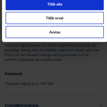
Tillåt alla
På Purina PRO PLAN har vårt team av näringsfysiologer
och veterinärer med hjälp av de senaste vetenskapliga
rönen utvecklat vår mest avancerade och effektiva
Tillåt urval
kombination av näringsämnen för ditt husdjur.
Dessa recept hjälper till att ge riktade fördelar såsom
Avvisa
hög smältbarhet och högt näringsupptag för att stödja
din katts naturliga försvar och hälsa på lång sikt. Den
främsta ingrediensen är alltid högkvalitativa bitar av
kyckling, lamm, lax, ox, kalkon, anka och torsk, som har
frysts för att bevara viktiga näringsämnen och är
perfekt tillagade för utsökt smak.
Prishistorik
Tidigare lägsta pris:
419 SEK
Innehållsförteckning