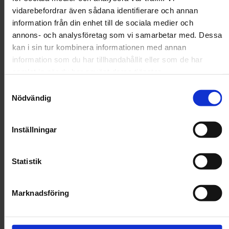
vidarebefordrar även sådana identifierare och annan
I lager!
information från din enhet till de sociala medier och
annons- och analysföretag som vi samarbetar med. Dessa
kan i sin tur kombinera informationen med annan
Handla för 599 kr till för fri frakt!
information som du har tillhandahållit eller som de har
samlat in när du har använt deras tjänster.
Samtyckesval
Minska
Öka
kvantiteten
kvantitet
Nödvändig
för
för
PURINA
PURIN
PRO
PRO
Köp
PLAN
PLAN
Inställningar
Sterilised
Sterilise
Adult 1+
Adult 1
RENAL
RENAL
PLUS Rik
PLUS Ri
Framtaget för steriliserade/kastrerade katter för att
Statistik
på kalkon
på kalko
bibehålla urinhälsa och en ideal kroppsvikt.
Protein
Marknadsföring
Fågelprotein
Vegoprotein
Produktbeskrivning