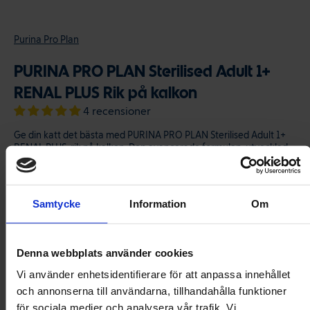
Purina Pro Plan
PURINA PRO PLAN Sterilised Adult 1+
RENAL PLUS Rik på kalkon
4 recensioner
Ge din katt det bästa med PURINA PRO PLAN Sterilised Adult 1+
RENAL PLUS, rik på kalkon. Den avancerade formulan, utvecklad
av näringsfysiologer och veterinärer, stödjer din katts naturliga
försvar och långsiktiga hälsa med hög smältbarhet och utsökt
smak.
Samtycke
Information
Om
419 kr
Denna webbplats använder cookies
Storlek
Vi använder enhetsidentifierare för att anpassa innehållet
och annonserna till användarna, tillhandahålla funktioner
1.5 kg
3 kg
för sociala medier och analysera vår trafik. Vi