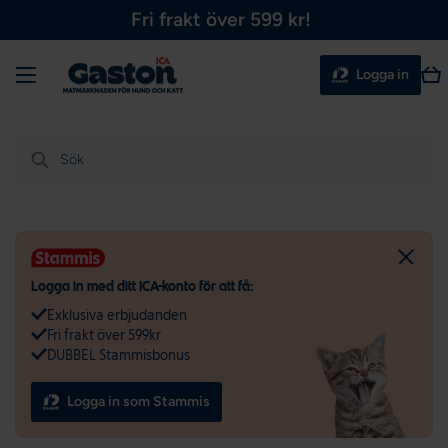
Fri frakt över 599 kr!
Hoppa till innehållet
Meny
Var
Logga in
Sök
Logga in med ditt ICA-konto för att få:
Exklusiva erbjudanden
Fri frakt över 599kr
DUBBEL Stammisbonus
Logga in som Stammis